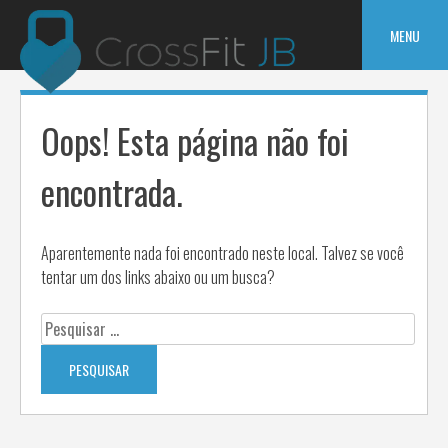
Pular
para
MENU
o
conteúdo
Oops! Esta página não foi
encontrada.
Aparentemente nada foi encontrado neste local. Talvez se você
tentar um dos links abaixo ou um busca?
Pesquisar
por: