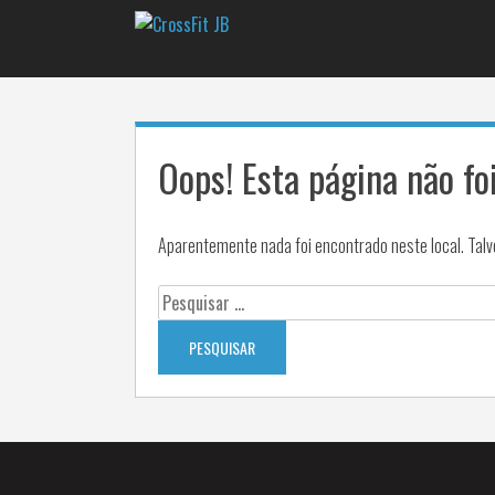
Pular
para
o
conteúdo
Oops! Esta página não fo
Aparentemente nada foi encontrado neste local. Talv
Pesquisar
por: