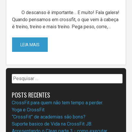
O descanso é importante… E muito! Fala galera!
Quando pensamos em crossfit, o que vem à cabeça
é treino, treino e mais treino. Pega peso, corre,…
LEIA MAIS
Pesquisar
por:
POSTS RECENTES
CrossFit para quem não tem tempo a perder.
Yoga e CrossFit
“CrossFit” de academias são bons?
Suporte basico de Vida na CrossFit JB.
Apresentando o Clean parte 3 - como executar