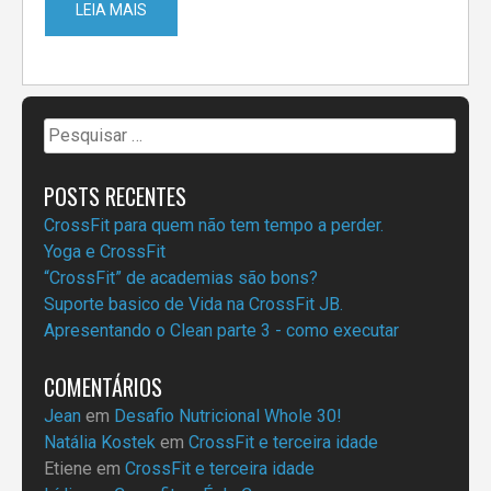
LEIA MAIS
Pesquisar
por:
POSTS RECENTES
CrossFit para quem não tem tempo a perder.
Yoga e CrossFit
“CrossFit” de academias são bons?
Suporte basico de Vida na CrossFit JB.
Apresentando o Clean parte 3 - como executar
COMENTÁRIOS
Jean
em
Desafio Nutricional Whole 30!
Natália Kostek
em
CrossFit e terceira idade
Etiene
em
CrossFit e terceira idade