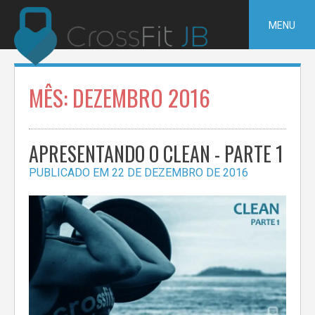
Pular
para
MENU
o
conteúdo
MÊS:
DEZEMBRO 2016
APRESENTANDO O CLEAN - PARTE 1
PUBLICADO EM
22 DE DEZEMBRO DE 2016