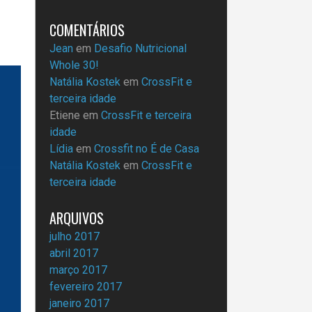
COMENTÁRIOS
Jean
em
Desafio Nutricional
Whole 30!
Natália Kostek
em
CrossFit e
terceira idade
Etiene
em
CrossFit e terceira
idade
Lídia
em
Crossfit no É de Casa
Natália Kostek
em
CrossFit e
terceira idade
ARQUIVOS
julho 2017
abril 2017
março 2017
fevereiro 2017
janeiro 2017