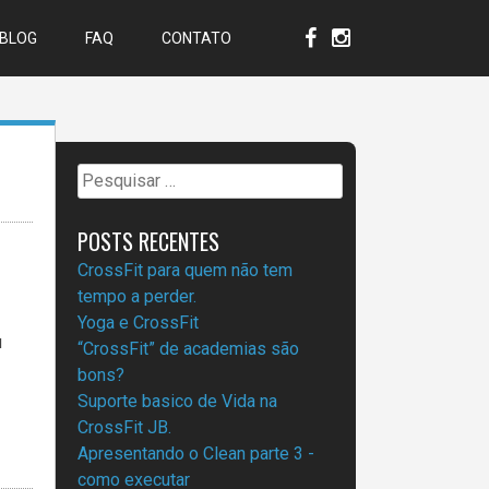
BLOG
FAQ
CONTATO
Pesquisar
por:
POSTS RECENTES
CrossFit para quem não tem
tempo a perder.
Yoga e CrossFit
u
“CrossFit” de academias são
bons?
Suporte basico de Vida na
CrossFit JB.
Apresentando o Clean parte 3 -
como executar