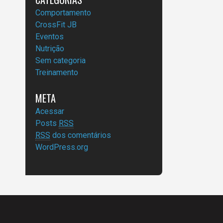
Comportamento
CrossFit JB
Eventos
Nutrição
Sem categoria
Treinamento
META
Acessar
Posts
RSS
RSS
dos comentários
WordPress.org