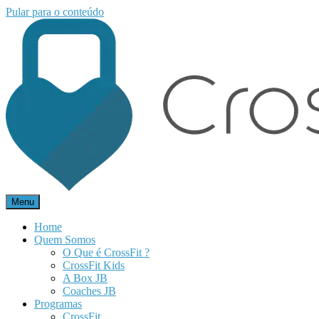
Pular para o conteúdo
Menu
Home
Quem Somos
O Que é CrossFit ?
CrossFit Kids
A Box JB
Coaches JB
Programas
CrossFit