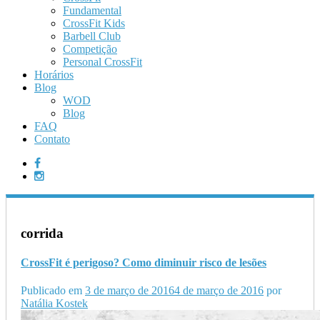
Fundamental
CrossFit Kids
Barbell Club
Competição
Personal CrossFit
Horários
Blog
WOD
Blog
FAQ
Contato
corrida
CrossFit é perigoso? Como diminuir risco de lesões
Publicado em
3 de março de 2016
4 de março de 2016
por
Natália Kostek