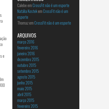
Calebe
em
CrossFit não é um esporte
Natália Kostek
em
CrossFit não é um
as
esporte
ra
Thomaz
em
CrossFit não é um esporte
ARQUIVOS
lação
março 2016
co
fevereiro 2016
janeiro 2016
es e
dezembro 2015
outubro 2015
setembro 2015
agosto 2015
.Um
junho 2015
 100
maio 2015
abril 2015
março 2015
fevereiro 2015