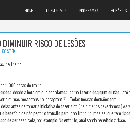
HOME
QUEM SOMOS
PROGRAMAS
HORÁRIOS
 DIMINUIR RISCO DE LESÕES
A KOSTEK
ecisões, desde a hora em que acordamos- como fazer o desjejum ou não - até 
u ver algumas postagens no Instagram ?” - Todas nossas decisões tem
delas antes de tomar a iniciativa de fazer algo ( pelo menos deveríamos ).As 
 o benefício de não pegar o transito para ir ao trabalho, mas sei que tem risc
risco de ser assaltada, por exemplo. No entanto, analisando beneficio x risco: