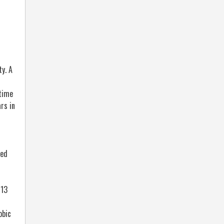
ty. A
etime
rs in
red
013
obic