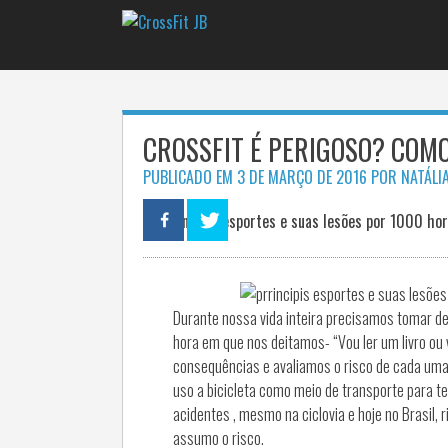
Pular
para
o
conteúdo
CROSSFIT É PERIGOSO? COMO
PUBLICADO EM
3 DE MARÇO DE 2016
POR
NATÁLI
Durante nossa vida inteira precisamos tomar d
hora em que nos deitamos- “Vou ler um livro o
consequências e avaliamos o risco de cada uma 
uso a bicicleta como meio de transporte para ter
acidentes , mesmo na ciclovia e hoje no Brasil, 
assumo o risco.