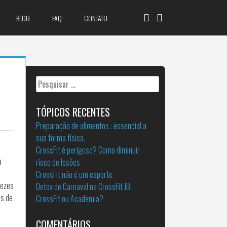
BLOG
FAQ
CONTATO
Pesquisar
por:
TÓPICOS RECENTES
Preparação de alimentos : essencial a
sua forma física.
CrossFit é perigoso? Como diminuir
a
risco de lesões
CrossFit não é um esporte
vezes
Detox de Carnaval na CrossFit JB
os de
CrossFit ou Academia?
COMENTÁRIOS