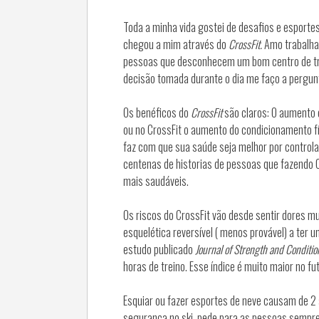
Toda a minha vida gostei de desafios e esporte
chegou a mim através do
CrossFit.
Amo trabalh
pessoas que desconhecem um bom centro de tre
decisão tomada durante o dia me faço a pergu
Os benéficos do
CrossFit
são claros: O aumento 
ou no CrossFit o aumento do condicionamento fís
faz com que sua saúde seja melhor por controlar
centenas de historias de pessoas que fazendo C
mais saudáveis.
Os riscos do CrossFit vão desde sentir dores m
esquelética reversível ( menos provável) a ter
estudo publicado
Journal of Strength and Condit
horas de treino. Esse índice é muito maior no fu
Esquiar ou fazer esportes de neve causam de 2 a
segurança no ski, pede para as pessoas sempr