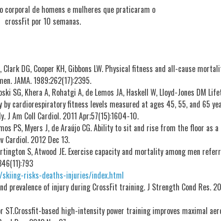
 corporal de homens e mulheres que praticaram o
crossFit por 10 semanas.
, Clark DG, Cooper KH, Gibbons LW. Physical fitness and all-cause mortali
men. JAMA. 1989;262(17):2395.
akoski SG, Khera A, Rohatgi A, de Lemos JA, Haskell W, Lloyd-Jones DM Lif
y by cardiorespiratory fitness levels measured at ages 45, 55, and 65 yea
. J Am Coll Cardiol. 2011 Apr;57(15):1604-10.
os PS, Myers J, de Araújo CG. Ability to sit and rise from the floor as a
ev Cardiol. 2012 Dec 13.
artington S, Atwood JE. Exercise capacity and mortality among men refer
346(11):793
/skiing-risks-deaths-injuries/index.html
and prevalence of injury during CrossFit training. J Strength Cond Res. 2
r ST.Crossfit-based high-intensity power training improves maximal aer