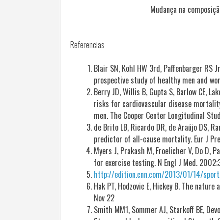
Mudança na composição
Referencias
Blair SN, Kohl HW 3rd, Paffenbarger RS Jr
prospective study of healthy men and wo
Berry JD, Willis B, Gupta S, Barlow CE, L
risks for cardiovascular disease mortalit
men. The Cooper Center Longitudinal Study
de Brito LB, Ricardo DR, de Araújo DS, Ram
predictor of all-cause mortality. Eur J Pr
Myers J, Prakash M, Froelicher V, Do D, P
for exercise testing. N Engl J Med. 2002;
http://edition.cnn.com/2013/01/14/sport
Hak PT, Hodzovic E, Hickey B. The nature 
Nov 22
Smith MM1, Sommer AJ, Starkoff BE, Devo