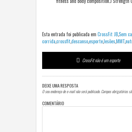
fitness and body composition.J Strength 
Esta entrada foi publicada em
CrossFit JB
,
Sem ca
corrida
,
crossfit
,
descanso
,
esporte
,
lesões
,
MMT
,
nut
Navegação
CrossFit não é um esporte
do
Post
DEIXE UMA RESPOSTA
O seu endereço de e-mail não será publicado.
Campos obrigatórios s
COMENTÁRIO