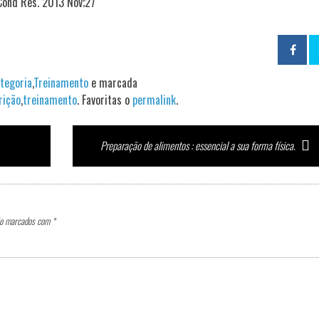
Cond Res. 2013 Nov;27
tegoria
,
Treinamento
e marcada
rição
,
treinamento
. Favoritas o
permalink
.
Preparação de alimentos : essencial a sua forma física.
ão marcados com
*