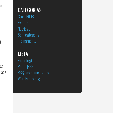
ro
CATEGORIAS
CrossFit JB
Eventos
Nutrição
Sem categoria
Treinamento
),
META
Fazer login
ssa
Posts
RSS
a aos
RSS
dos comentários
WordPress.org