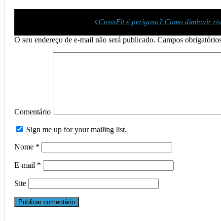
CrossFit é perigoso? Como diminuir ris
O seu endereço de e-mail não será publicado.
Campos obrigatório
Comentário
Sign me up for your mailing list.
Nome
*
E-mail
*
Site