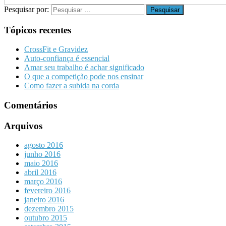
Pesquisar por:
Tópicos recentes
CrossFit e Gravidez
Auto-confiança é essencial
Amar seu trabalho é achar significado
O que a competição pode nos ensinar
Como fazer a subida na corda
Comentários
Arquivos
agosto 2016
junho 2016
maio 2016
abril 2016
março 2016
fevereiro 2016
janeiro 2016
dezembro 2015
outubro 2015