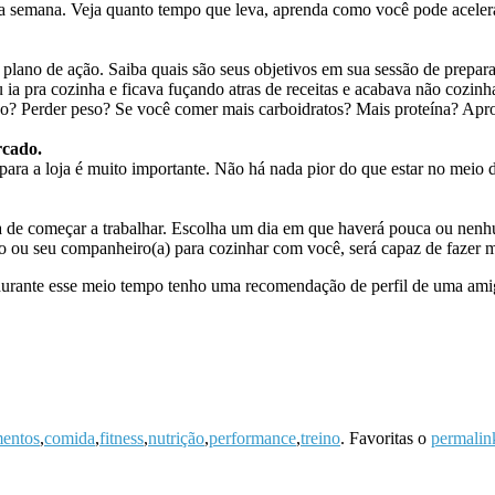
e a semana. Veja quanto tempo que leva, aprenda como você pode acelera
 plano de ação. Saiba quais são seus objetivos em sua sessão de prepar
 ia pra cozinha e ficava fuçando atras de receitas e acabava não cozin
eso? Perder peso? Se você comer mais carboidratos? Mais proteína? Apro
rcado.
 para a loja é muito importante. Não há nada pior do que estar no meio
ra de começar a trabalhar. Escolha um dia em que haverá pouca ou nenhu
 ou seu companheiro(a) para cozinhar com você, será capaz de fazer m
urante esse meio tempo tenho uma recomendação de perfil de uma amiga 
mentos
,
comida
,
fitness
,
nutrição
,
performance
,
treino
. Favoritas o
permalin