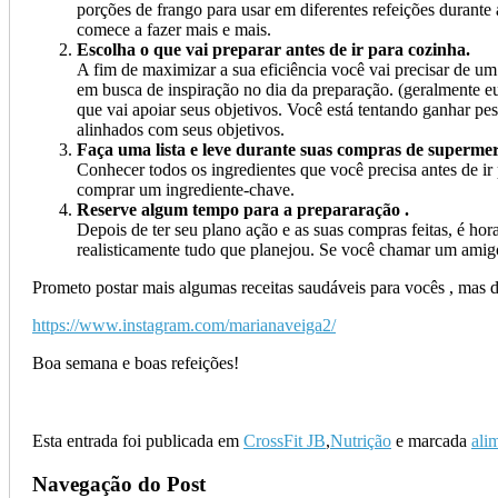
porções de frango para usar em diferentes refeições durant
comece a fazer mais e mais.
Escolha o que vai preparar antes de ir para cozinha.
A fim de maximizar a sua eficiência você vai precisar de um
em busca de inspiração no dia da preparação. (geralmente eu
que vai apoiar seus objetivos. Você está tentando ganhar p
alinhados com seus objetivos.
Faça uma lista e leve durante suas compras de superme
Conhecer todos os ingredientes que você precisa antes de ir
comprar um ingrediente-chave.
Reserve algum tempo para a prepararação .
Depois de ter seu plano ação e as suas compras feitas, é ho
realisticamente tudo que planejou. Se você chamar um amigo
Prometo postar mais algumas receitas saudáveis para vocês , mas d
https://www.instagram.com/marianaveiga2/
Boa semana e boas refeições!
Esta entrada foi publicada em
CrossFit JB
,
Nutrição
e marcada
ali
Navegação do Post