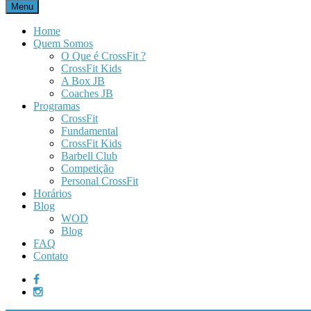
Menu
Home
Quem Somos
O Que é CrossFit ?
CrossFit Kids
A Box JB
Coaches JB
Programas
CrossFit
Fundamental
CrossFit Kids
Barbell Club
Competição
Personal CrossFit
Horários
Blog
WOD
Blog
FAQ
Contato