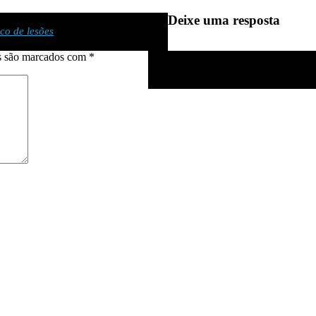
Deixe uma resposta
co de lesões
s são marcados com
*