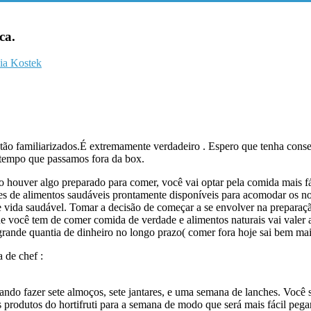
ca.
ia Kostek
tão familiarizados.É extremamente verdadeiro . Espero que tenha cons
o tempo que passamos fora da box.
 houver algo preparado para comer, você vai optar pela comida mais fác
s de alimentos saudáveis ​​prontamente disponíveis para acomodar os no
e vida saudável. Tomar a decisão de começar a se envolver na preparaçã
que você tem de comer comida de verdade e alimentos
naturais vai valer
nde quantia de dinheiro no longo prazo( comer fora hoje sai bem mai
 de chef :
ando fazer sete almoços, sete jantares, e uma semana de lanches. Você 
 produtos do hortifruti para a semana de modo que será mais fácil peg