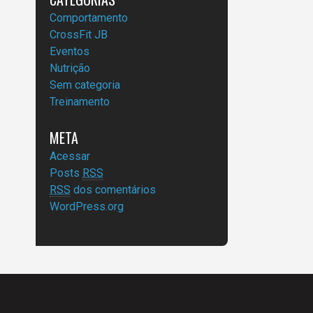
Comportamento
CrossFit JB
Eventos
Nutrição
Sem categoria
Treinamento
META
Acessar
Posts
RSS
RSS
dos comentários
WordPress.org