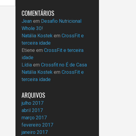
COMENTÁRIOS
Jean
em
Desafio Nutricional
Whole 30!
Natália Kostek
em
CrossFit e
terceira idade
Etiene
em
CrossFit e terceira
idade
Lídia
em
Crossfit no É de Casa
Natália Kostek
em
CrossFit e
terceira idade
ARQUIVOS
julho 2017
abril 2017
março 2017
fevereiro 2017
janeiro 2017