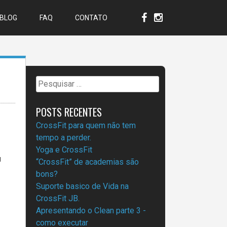
BLOG
FAQ
CONTATO
Pesquisar
por:
POSTS RECENTES
CrossFit para quem não tem
tempo a perder.
Yoga e CrossFit
u
“CrossFit” de academias são
bons?
Suporte basico de Vida na
CrossFit JB.
Apresentando o Clean parte 3 -
como executar