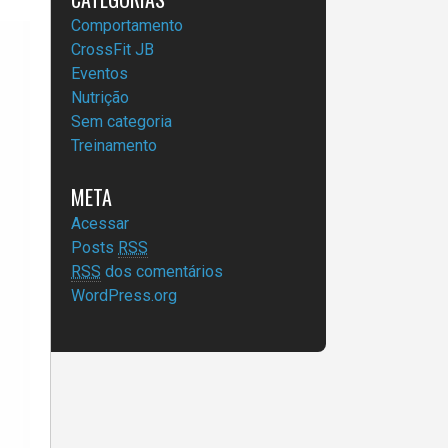
Comportamento
CrossFit JB
Eventos
Nutrição
Sem categoria
Treinamento
META
Acessar
Posts
RSS
RSS
dos comentários
WordPress.org