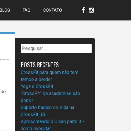
BLOG
FAQ
CONTATO
Pesquisar
por:
POSTS RECENTES
CrossFit para quem não tem
tempo a perder.
Yoga e CrossFit
 de
“CrossFit” de academias são
bons?
Suporte basico de Vida na
CrossFit JB.
Apresentando o Clean parte 3 -
como executar