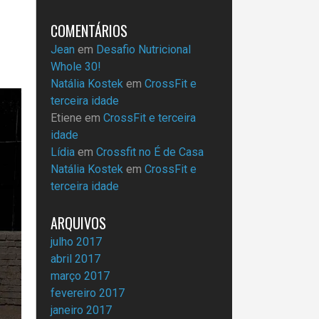
COMENTÁRIOS
Jean
em
Desafio Nutricional
Whole 30!
Natália Kostek
em
CrossFit e
terceira idade
Etiene
em
CrossFit e terceira
idade
Lídia
em
Crossfit no É de Casa
Natália Kostek
em
CrossFit e
terceira idade
ARQUIVOS
julho 2017
abril 2017
março 2017
fevereiro 2017
janeiro 2017