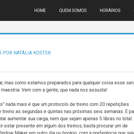
HOME
QUEM SOMOS
HORÁRIOS
5
POR
NATÁLIA KOSTEK
tar, mas como estamos preparados para qualquer coisa esse ser
maestria. Vem com a gente, que nada nos assusta!
” nada mais é que um protocolo de treino com 20 repetições
treino as segundas e quintas nas próximas seis semanas. E pa
ntar aumentar sua carga, nem que sejam apenas 5 libras no total.
r estar presente em algum dos treinos, basta procurar um de
indow Maker em outro dia ou horário, com a preferência que sej