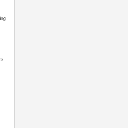
ing
te