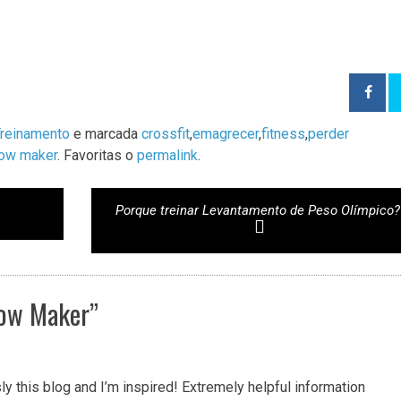
reinamento
e marcada
crossfit
,
emagrecer
,
fitness
,
perder
ow maker
. Favoritas o
permalink
.
Porque treinar Levantamento de Peso Olímpico
ow Maker
”
y this blog and I’m inspired! Extremely helpful information