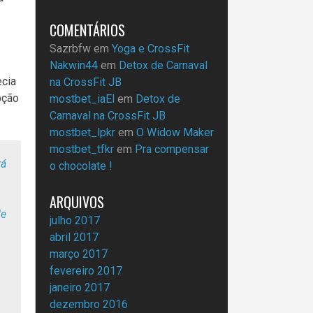
COMENTÁRIOS
Sazrbfw
em
Yoga e CrossFit
Nakwin44
em
Detox de Carnaval
ecia
na CrossFit JB
pção
mostbet_iaEl
em
Detox de
Carnaval na CrossFit JB
mostbet_lpkr
em
O Widow Maker
mostbet_tfkr
em
Pra compensar
rá
o chocolate !
ARQUIVOS
de
julho 2017
abril 2017
março 2017
fevereiro 2017
janeiro 2017
dezembro 2016