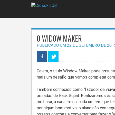
Pular
para
o
conteúdo
O WIDOW MAKER
PUBLICADO EM
22 DE SETEMBRO DE 201
Galera, o titulo Window Maker, pode assus
mais um desafio que vamos completar com 
Também conhecido como “fazedor de viúvas
pesadas de Back Squat. Realizaremos esse 
melhorar, a cada treino, cada um tem que te
por algum bom motivo, o aluno não consegui
nossos coaches e conversar para fazer o W