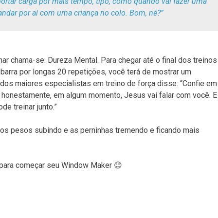
portar carga por mais tempo, tipo, como quando vai fazer uma
andar por aí com uma criança no colo. Bom, né?”
r chama-se: Dureza Mental. Para chegar até o final dos treinos
barra por longas 20 repetições, você terá de mostrar um
 dos maiores especialistas em treino de força disse: “Confie em
 honestamente, em algum momento, Jesus vai falar com você. E
de treinar junto.”
r os pesos subindo e as perninhas tremendo e ficando mais
 para começar seu Window Maker 😉