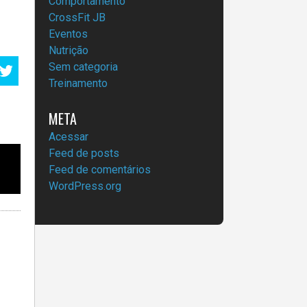
Comportamento
CrossFit JB
Eventos
Nutrição
Sem categoria
Treinamento
META
Acessar
Feed de posts
?
Feed de comentários
WordPress.org