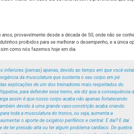
os anos, provavelmente desde a década de 50, onde não se conh
dutinhos proibidos para se melhorar o desempenho, e a única o
assim como nós fazemos hoje em dia.
s inferiores (pernas) apenas, devido ao tempo em que você esta
exigência da musculatura que sustenta o seu corpo em pé
das explicações de um dos treinadores mais respeitados do
ppetoe, para defender esse treino, ele diz que a consequência 
arga assim é que nosso corpo acaba não apenas fortalecendo
 também devido à uma grande vaso-constrição acaba criando
para toda a musculatura do tronco, ou seja, aumenta a
 aumentar o aporte de oxigênio periférico e central
.
E daí? E daí
 de ter pressão alta ou ter algum problema cardíaco. De quebra