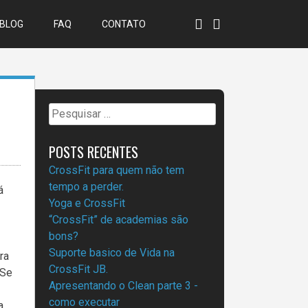
BLOG
FAQ
CONTATO
Pesquisar
por:
POSTS RECENTES
CrossFit para quem não tem
tempo a perder.
á
Yoga e CrossFit
“CrossFit” de academias são
bons?
Suporte basico de Vida na
ra
CrossFit JB.
 Se
Apresentando o Clean parte 3 -
como executar
a