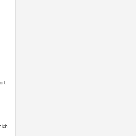
ort
hich