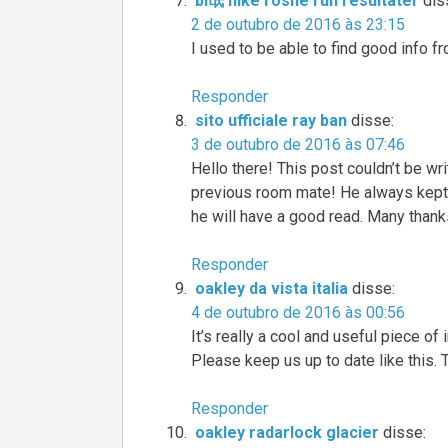
bl氓 nike roshe run resultater
dis
2 de outubro de 2016 às 23:15
I used to be able to find good info fr
Responder
sito ufficiale ray ban
disse:
3 de outubro de 2016 às 07:46
Hello there! This post couldn’t be w
previous room mate! He always kept cha
he will have a good read. Many thank
Responder
oakley da vista italia
disse:
4 de outubro de 2016 às 00:56
It’s really a cool and useful piece of
Please keep us up to date like this. 
Responder
oakley radarlock glacier
disse: