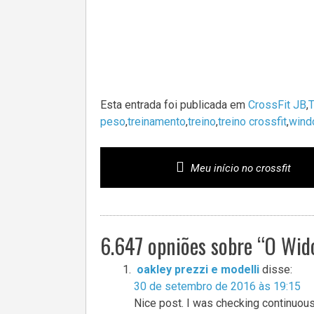
Esta entrada foi publicada em
CrossFit JB
,
T
peso
,
treinamento
,
treino
,
treino crossfit
,
wind
Navegação
Meu início no crossfit
do
Post
6.647 opniões sobre “
O Wid
oakley prezzi e modelli
disse:
30 de setembro de 2016 às 19:15
Nice post. I was checking continuousl